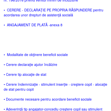
nr. 196/2016 privind venitul minim de incluziune
• CERERE - DECLARAŢIE PE PROPRIA RĂSPUNDERE pentru
acordarea unor drepturi de asistenţă socială
• ANGAJAMENT DE PLATĂ -anexa 8
• Modalitate de obţinere beneficii sociale
• Cerere declaraţie ajutor încălzire
• Cerere tip alocaţie de stat
• Cerere îndemnizaţie - stimulent inserţie - creştere copil - alocaţie
de stat pentru copii
• Documente necesare pentru acordare beneficii sociale
• Adeverinţă tip angajator-concediu creştere copil sau stimulent