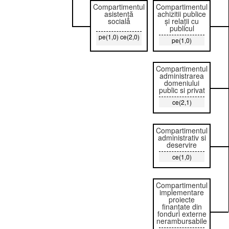
Compartimentul
Compartimentul
asistență
achizitii publice
socială
și relații cu
publicul
pe(1,0) ce(2,0)
pe(1,0)
Compartimentul
administrarea
domeniului
public si privat
ce(2,1)
Compartimentul
administrativ si
deservire
ce(1,0)
Compartimentul
implementare
proiecte
finanțate din
fonduri externe
nerambursabile