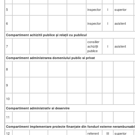
5
inspector
I
superior
6
inspector
I
asistent
Compartiment achizitii publice și relații cu publicul
consilier
7
achiziții
I
asistent
publice
Compartiment administrarea domeniului public si privat
8
9
10
Compartiment administrativ si deservire
11
Compartiment implementare proiecte finanțate din fonduri externe nerambursabi
12
referent
III
superior