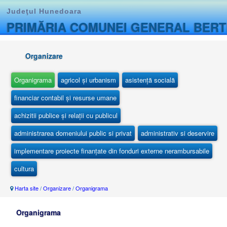
Judeţul Hunedoara
PRIMĂRIA COMUNEI GENERAL BER
Organizare
Organigrama
agricol și urbanism
asistență socială
financiar contabil și resurse umane
achizitii publice și relații cu publicul
administrarea domeniului public si privat
administrativ si deservire
implementare proiecte finanțate din fonduri externe nerambursabile
cultura
Harta site
/
Organizare
/
Organigrama
Organigrama