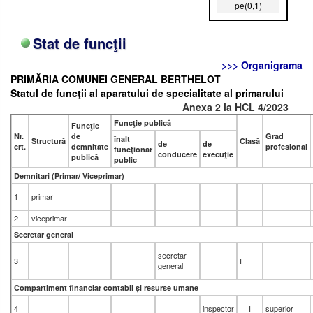
pe(0,1)
Stat de funcţii
>>> Organigrama
PRIMĂRIA COMUNEI GENERAL BERTHELOT
Statul de funcţii al aparatului de specialitate al primarului
Anexa 2 la HCL 4/2023
Funcţie publică
Funcţie
Nr.
de
Grad
înalt
Structură
Clasă
de
de
crt.
demnitate
profesional
funcţionar
conducere
execuţie
publică
public
Demnitari (Primar/ Viceprimar)
1
primar
2
viceprimar
Secretar general
secretar
3
I
general
Compartiment financiar contabil și resurse umane
4
inspector
I
superior