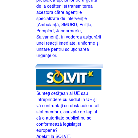
de la cetățeni și transmiterea
acestora către agențiile
specializate de intervenție
(Ambulanță, SMURD, Poliție,
Pompieri, Jandarmerie,
Salvamont), în vederea asigurării
unei reacții imediate, uniforme și
unitare pentru soluționarea
urgențelor.
Sunteţi cetăţean al UE sau
întreprindere cu sediul în UE şi
vă confruntaţi cu obstacole în alt
stat membru, cauzate de faptul
că o autoritate publică nu se
conformează legislaţiei
europene?
Apelaţi la SOLVIT.