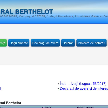
ERAL BERTHELOT
0254770515, Cod poştal 337235, Judeţul Hunedoara, Localitatea General Berth
enţa
Regulamente
Declaraţii de avere
Hotărâri
Proiecte de hotărâri
•
Îndemnizaţii (Legea 153/2017)
N
•
Declaraţii de avere şi de intere
ral Berthelot
me
Partid
Nivel studii