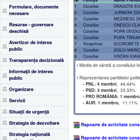
Formulare, documente
1
Consilier
DRAGOTA EU
2
Consilier
JURMONI DO
necesare
3
Consilier
MEZINESC D
Resurse - guvernare
4
Consilier
ONESCU CLA
deschisă
5
Consilier
POPA OVIDIU
6
Consilier
POPA TRAIA
Avertizor de interes
7
Viceprimar
SCOROBETE 
public
8
Consilier
SOLOI MARI
9
Consilier
VINȚAN IOAN
Transparența decizională
• Media de vârstă a consiliului 
Informaţii de interes
public
• Reprezentarea partidelor politi
- PNL: 4 membri
, 44.44%
Organizare
- PSD: 3 membri
, 33.33%
- PRO ROMÂNIA: 1 membr
Servicii
- AUR: 1 membru
, 11.11%
Situaţii de urgenţă
Strategia de dezvoltare
Rapoarte de activitate consi
Strategia naţională
Rapoarte de activitate consi