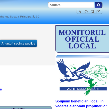
elot, Strada Principală, 30
Anunţuri şedinte publice
se
Sprijinim beneficiarii locali în
vederea elaborării propunerilor
Ocupaţie