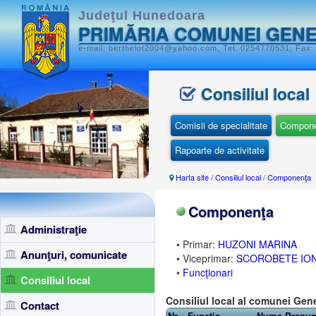
Judeţul Hunedoara
PRIMĂRIA COMUNEI GEN
e-mail: berthelot2004@yahoo.com, Tel: 0254770531, Fax: 
Consiliul local
Comisii de specialitate
Compon
Rapoarte de activitate
Harta site
/
Consiliul local
/
Componenţa
Componenţa
Administraţie
• Primar:
HUZONI MARINA
Anunţuri, comunicate
• Viceprimar:
SCOROBETE IO
•
Funcţionari
Consiliul local
Consiliul local al comunei Gene
Contact
Nr
Funcţia
Nume Prenu