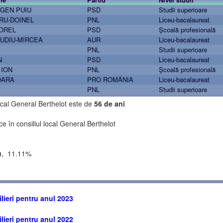
GEN PUIU
PSD
Studii superioare
RU-DOINEL
PNL
Liceu-bacalaureat
OREL
PSD
Şcoală profesională
UDIU-MIRCEA
AUR
Liceu-bacalaureat
PNL
Studii superioare
N
PSD
Liceu-bacalaureat
ION
PNL
Şcoală profesională
OARA
PRO ROMÂNIA
Liceu-bacalaureat
PNL
Studii superioare
local General Berthelot este de
56 de ani
ce în consiliul local General Berthelot
u
, 11.11%
lieri pentru anul 2023
lieri pentru anul 2022